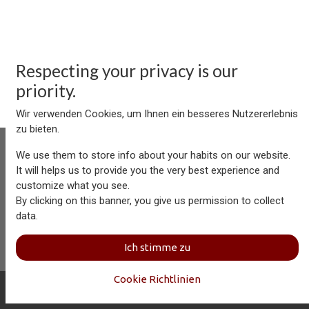
Respecting your privacy is our
priority.
Wir verwenden Cookies, um Ihnen ein besseres Nutzererlebnis
zu bieten.
We use them to store info about your habits on our website.
It will helps us to provide you the very best experience and
customize what you see.
Aersolution Interior AG, Industriezone Schaechenwald, CH-
By clicking on this banner, you give us permission to collect
6460 Altdorf
data.
+41 41 874 08 91
info@aersolution.com
I
Impressum
I
Privacy
Ich stimme zu
Policy
Cookie Richtlinien
Copyright © Aersolution Interior
Deutsch (CH)